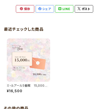
保存
シェア
LINE
ポスト
最近チェックした商品
ミ・ルアール5番館 15,000円
ギフト券
¥16,500
その他の商品